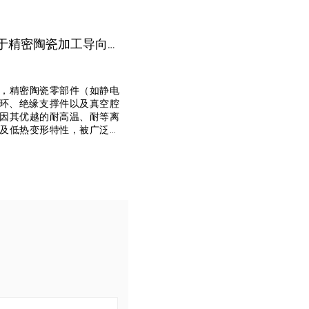
如何设计出更易于精密陶瓷加工导向的半导体零部件图纸？
2026-07-28
，精密陶瓷零部件（如静电
在现代半导体制造、新能源电池、精细
焦环、绝缘支撑件以及真空腔
疗流体等高端工业领域，流体输送与计
因其优越的耐高温、耐等离
面临着传统金属及高分子材料难以越过
及低热变形特性，被广泛应
颈。强腐蚀性化学品、纳米级高硬度
，陶瓷材料本质上属于脆性
（如CMP浆料）、高温高压交变工况
阅读更多
无塑性变形能力以及对热应
耐磨损性、化学惰性以及尺寸稳定性提
的物理属性。这意味着，传
考验。在此背景下，以高性能氧化铝（A
的机械设计思维在陶瓷领域
与氧化锆（ZrO2）为代表的精密陶瓷
以通过局部的塑性屈服来吸收
成为构建新一代无污染、高精度陶瓷柱
超过其弹性极限时只会发生
心基石。 一、氧化铝与氧化锆的性能博弈 高
计出真正兼顾功能需求与加
化铝陶瓷：通常采用95%、99%甚至99
图纸，必须将可制造性设计
纯度原料，莫氏硬度高达9级（仅次于
何构型、公差体系、装配接口
化硅），具有极强的抗切削与耐磨损能
程中。 一、几何构型与加工
大多数无机酸、有机酸、强碱及盐溶液
型的优化来看，图纸设计必须
异的惰性，不会发生金属离子溶出。热
陶瓷加工工艺（如金刚石磨
热膨胀稳定，非常适合在中温及常温连
光切割以及生坯机械加工）
复运动中使用。 高韧性氧化锆陶瓷：