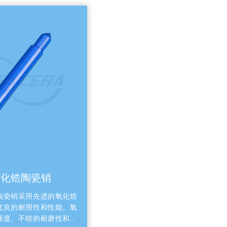
遵循陶瓷常规的生坯成型或
引发三体磨料磨损。高端定制采用迷宫
糙度（Ra）的标注上，必须
封与双作用反冲洗隔离腔结构，在驱动
加工的烧结原面通常粗糙度较
端之间通入洁净去离子水或惰性气体
晶圆真空吸附面、动密封精
洗，彻底阻断工艺介质向机械驱动端的
绝缘面）则需要明确指定精
向阀组与无死体积流道：阀球与阀座采
加工的要求，并精确权衡其
化铝/氧化锆整体烧结与精密研磨，确
产生率以及真空密封性的实
强碱浸泡下的线接触密封精度；内部流
流体力学仿真优化，实现零死体积、快
置换，避免光刻胶等高价值化学品变质。 三
，降低
维高端工业应用场景延伸 半导体微电子制造：全
密金刚石
陶瓷流体端消除金属接触，控制ppt
析出。多缸独立控制陶瓷柱塞泵系统实
米磨料与超纯水的在线动态闭环配比，
极低，保障晶圆平坦化良率。 新能源
业：针对正负极高固相含量浆料的强烈
了陶瓷零部件必然与金属结
硬度氧化铝/氧化锆复合柱塞泵寿命达
这就对图纸中的装配与紧固
质10倍以上，确保持续涂布厚度一致性
挑战。由于硬质陶瓷无法直
疗与生化分析：热膨胀系数极低、刚性
氧化锆陶瓷销
氧化锆陶瓷齿轮
纹（直接攻丝极易导致牙型
频繁启停和高频往复中无机械形变，
中应当彻底避免直接在陶瓷
（nL）至微升（μL）级液体的精准推注。 四
陶瓷销采用先进的氧化锆
氧化锆陶瓷齿轮采用氧化锆陶瓷
计。取而代之的合理方案包
瓷柱塞泵常见故障与问题诊断 Q1：陶
优良的耐用性和性能。氧
造，具有高强度和高硬度。这一材
阶梯的通孔，利用金属穿心
么会发生突发性碎裂或出现微裂纹？ 
强度、不错的耐磨性和可
在传动过程中能够有效抵抗磨损。
采用高温无机胶黏剂或热套
有抗压极高但抗冲击韧性较低的物理特