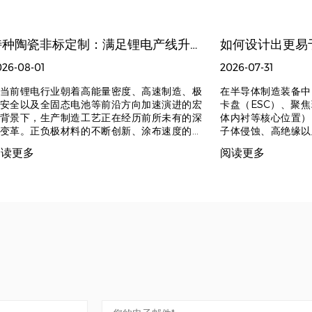
特种陶瓷非标定制：满足锂电产线升级的多变需求
026-08-01
2026-07-31
当前锂电行业朝着高能量密度、高速制造、极
在半导体制造装备中
安全以及全固态电池等前沿方向加速演进的宏
卡盘（ESC）、聚
背景下，生产制造工艺正在经历前所未有的深
体内衬等核心位置）
变革。正负极材料的不断创新、涂布速度的持
子体侵蚀、高绝缘以
攀升以及对降本增效的极致追求，使得传统的
用于核心位置。然而
阅读更多
阅读更多
准化陶瓷部件和常规材质已经很难完全契合各
材质，具备高硬度、
电池厂与设备商个性化、复杂化的工艺需求。
力和热冲击极度敏感
种陶瓷非标定制正从幕后走向台前，成为锂电
统的面向金属或塑料
线升级、突破效率与寿命核心瓶颈的关键支撑
完全失效——金属可
量。 一、锂电产线升级与“非标”需求 随着电池
应力集中，而陶瓷在
料体系（如超高镍、硅碳负极、新型固态电解
脆性断裂。因此，设
等）的快速迭代，以及制造工艺向微米级精度
工可行性的精密陶瓷
高清洁度迈进，锂电产线对耐磨损、高绝缘、
（DFM）贯穿于几
高温以及抗化学腐蚀的材料特性提出了近乎苛
以及材料特性的全流
的要求。在这一演进过程中，传统的替代方案
工艺限制 从几何构
露出明显的局限性以下三方面。 传统金属材质
最大程度地顺应现代
如工具钢、硬质合金）：在面对高硬度浆料时
削、超声波加工、激