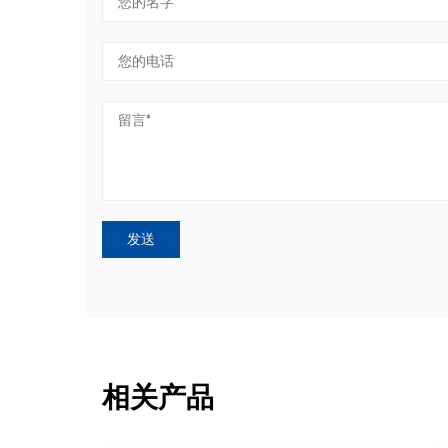
微观纯净度的生
进结构陶瓷的代表，氧化锆被业界誉为“陶瓷钢”，
磨
中，正负极浆
它不仅在相变增韧机制的加持下拥有远超常规陶
异
i等微量金属
瓷的断裂韧性和抗弯强度，更具备无与伦比的化
严
金属异物在电
学惰性。在与强酸、强碱及高腐蚀性电池电解液
则自放电，重
长期直接接触时，氧化锆陶瓷不会发生溶出、氧
变
进陶瓷替代金
化或化学反应，从物理与化学的双重源头上彻底
根
安全隐患的根
切断了腐蚀诱发的结构失效风险。 一、氧化锆陶
瓷
垒：先进陶瓷
瓷阀芯核心性能与材质解析 在精密的流体控制领
合
型烧结-超精
域，阀芯作为承受高频剪切、摩擦与化学侵蚀的
的
而脆”，其最
核心零件，其选材至关重要。为什么在锂电注液
化。 正因如此，依托“
）往往需要通
泵的激烈工况下，业界最终将目光锁定并高度信
计
孔、超声波复
赖氧化锆陶瓷？我们可以从其硬核的材质性能中
的
低、设备投资
找到答案。 独特的微观材质与相变增韧机制：氧
电
海外巨头（如
化锆陶瓷拥有独特的晶相结构（如部分稳定氧化
供应链自主化与
锆 PSZ）。当材料受到外力产生微裂纹扩展时，
广
本布局的战略
应力集中会诱发局部的晶相转变（四方相转变为
件主
单斜相），伴随而来的体积膨胀会挤压闭合裂
布
源汽车电驱及
纹，从而展现出极高的断裂韧性和抗冲击能力。
点
微小陶瓷零
这彻底改变了人们对传统陶瓷“脆性大、易崩边”的
密
瓷
刻板印象。 祝发精密陶瓷材料性能表 极致的耐酸
锂
碱与抗化学侵蚀：面对电解液中的强腐蚀性锂
极
相关产品
深度
盐，氧化锆具备近乎惰性的化学稳定性，不会像
与
金属那样发生离子析出污染电解液。 超高耐磨性
子
，并因磨损导
与自润滑性：莫氏硬度仅次于金刚石和碳化硅，
内