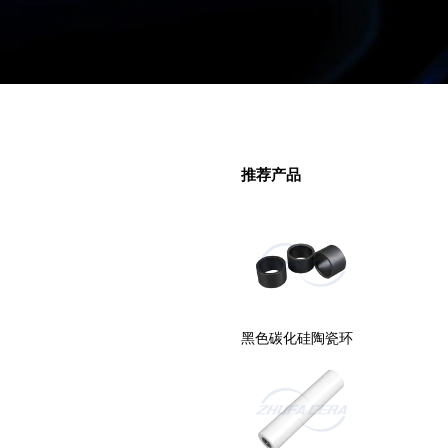
推荐产品
氧化锆陶瓷条
黑色碳化硅陶瓷环
蓝色氧