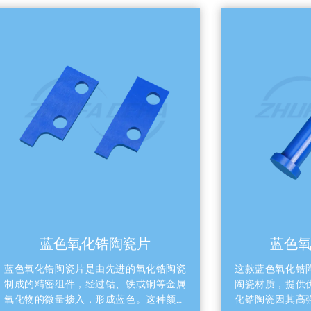
段（辊压、分切与模切区）极致的高精度、刚
当充分放宽，允许其
热震性 痛点剖析：辊压和分切工序要求极
烧结公差。在表面粗
的尺寸稳定性和平整度，高速运转下的微小温
做到有的放矢——未
热变形或磨损，都会导致极片尺寸超差、掉粉
高，而功能表面（如
毛刺过大。 • 核心材料：氧化锆或碳化硅陶
密对准面、高频高压
。 • 典型零件：陶瓷微型导向辊、压延辊、精
密金刚石磨削或抛光
定位销、分切/模切复合刀具组件、极片边缘限
对摩擦学性能、颗粒
（封装、化成、热压及固态电池产
际影响。 特征分类 推荐公差 / 表面状态 工程考量
）耐高温、绝缘与抗化学侵蚀 痛点剖析：在电
与设计要点 非配合 / 自由面 常规生坯/烧结公差
热压、高温化成以及全固态电池的高温烧结、
（±0.1mm或百分比） 充分放宽尺寸限制
压复合工艺中，常规材质易发生软化或与电解
烧结废品率与加工成本。 功能配合面 精
发生化学反应。 • 核心材料：氮化硅或氮化铝
磨削加工 仅在晶圆吸附、动密封或精密定位处局
瓷。 • 典型零件：全固态电池/干法电极高温热
部加严控制。 关键接触面 镜面抛光级 (Ra < 0.05
模具、绝缘隔热板、电池封装定位夹具、高温
μm) 减少摩擦系数，严格控制洁净室内的颗粒产
结舟皿、真空吸附陶瓷吸盘。 产线区段 核心特
生率。 三、装配接口与热膨胀适配 此外，半导体
质 典型非标定制零件 前段 （制浆/涂
设备的极端工况决定
锆 转子泵定子/转子、精密刮
构件进行复合装配，
管道内衬、阀体喷嘴 中段 （辊压/模切） 氧
接口设计提出了严苛
蓝色氧化锆陶瓷片
蓝色
/ 碳化硅 精密压延辊、导向轮、定位销、分
接攻丝制造可靠的螺
刀具组件 后段 （封装/固态） 氮化硅 / 氮
崩裂或滑牙），图纸
蓝色氧化锆陶瓷片是由先进的氧化锆陶瓷
这款蓝色氧化锆
绝缘隔热板、烧结舟皿、真
本体上攻内螺纹的设
制成的精密组件，经过钴、铁或铜等金属
陶瓷材质，提供
种陶瓷非标定制的核心优势 面对锂
括：设计带有沉头或
氧化物的微量掺入，形成蓝色。这种颜色
化锆陶瓷因其高
智造向“高精尖”发展的趋势，特种陶瓷非标定制
螺栓进行夹持固定；