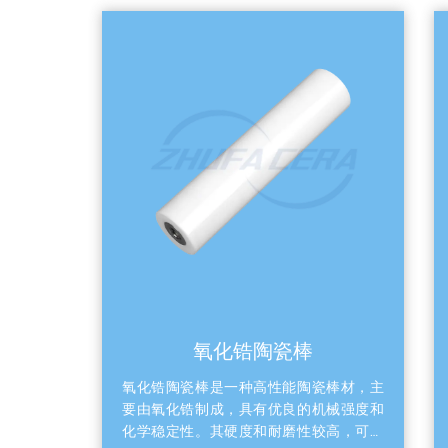
。增韧氧化锆
极低的摩擦系数使其在每分钟数十次的高频往复
中
断裂韧性和抗
运动中，依然能保持纳米级的密封面光洁度。 微
性与抗
高、耐磨损，
米级热稳定性：线膨胀系数与部分金属匹配度
高
极片裁切时不
高，且在高速运转摩擦生热时不易发生热变形，
升
彻底避免了金
保障了长期注液的克重精度。 二、阀芯材质多维
或
0倍，保障微
度竞品对比 为了更清晰地展现氧化锆陶瓷在锂电
瓷
注液泵应用中的压倒性优势，下表将传统金属阀
密
芯、氧化铝陶瓷阀芯与筑发精密氧化锆陶瓷阀芯
位块。 后段
制绒及酸碱清
进行了横向多维对比： 比较维度 传统金属阀芯
线
(不锈钢/哈氏合金) 传统氧化铝 陶瓷阀芯 氧化
芯
二铝等）和强
锆 陶瓷阀芯 耐电解液腐蚀性 差：长期接触六氟
热
和化学腐蚀
磷酸锂易发生点蚀与溶出。 良：化学稳定性好，
质
孔径会在短时
但抗特定强酸强碱略逊一筹。 极优：全化学惰
陶
均（出现“厚
性，完美抵御电解液侵蚀。 断裂韧性与抗冲击
压
结碳化硅喷嘴
高：具延展性，但易因机械疲劳产生微观划痕。
烧
化硼），耐强
低：质地偏脆，面对高频往复撞击易崩裂。 极
种陶瓷材
持孔径尺寸的
高：得益于相变增韧，抗冲击、抗震动能力卓
布） 氧化铝 / 氧化
伏电池片转换
越。 密封寿命 短：磨损快，需频繁更换密封件
刀、
环
氧化锆陶瓷棒
及阀芯。 中：耐磨但韧性不足，高压下存在隐裂
化锆 
风险。 长：真圆度与光洁度持久保持，实现长效
切复合
的工程陶
氧化锆陶瓷棒是一种高性能陶瓷棒材，主
。 技术
零泄漏。 三、祝发精密以材料科技赋能 针对电解
化铝 高温热压模具、
精密成型
要由氧化锆制成，具有优良的机械强度和
液滴漏这一核心痛点，氧化锆陶瓷阀芯凭借其极
空吸盘 三、特
构赋予该
化学稳定性。其硬度和耐磨性较高，可承
频控制中，轴
端的材料硬度与超高表面加工精度，实现了真正
电