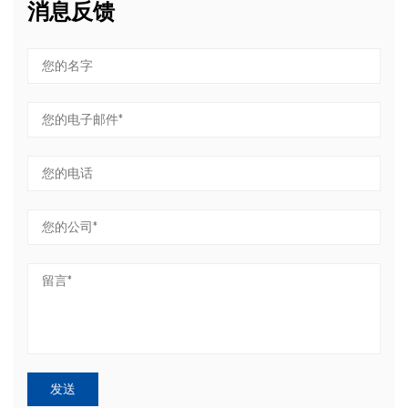
消息反馈
技
新能源汽车800V高压快充平台、光伏逆变器以及氢能燃料电池
度
中，系统工作电压、瞬时电流和温度大幅飙升。传统工程塑料
，
在高温下易发生蠕变和绝缘失效，金属则面临热膨胀失配与电
，
击穿风险。而先进陶瓷凭借其高体积电阻率、高介电强度和优
局
异的热稳定性，实现了从“可用”到“可靠”的跨越。 微观纯净度的
，
生死线（异物控制）：在锂电池制造中，正负极浆料和隔膜对
间
金属杂质（如Fe、Cu、Ni等微量金属离子或粉尘）极其敏感。
隙
微米级的金属异物在电池内部会刺穿隔膜引发微短路，轻则自
放电，重则导致热失控（起火自燃）。用先进陶瓷替代金属接
，
触件，是消除电池全生命周期安全隐患的根本路径。 “卡脖
法
子”的制造与加工壁垒：先进陶瓷的底层逻辑是“材料配方-粉体
过
造粒-成型烧结-超精密加工”的全链条技术。由于陶瓷“硬而
脆”，其最终的尺寸精度（常需达到亚微米级）往往需要通过金
过
刚石砂轮超精密磨削、激光打孔、超声波复合加工来实现。加
力
工难度大、良率低、设备投资高，导致高端陶瓷核心部件长期
破
被海外巨头（如日本京瓷、CoorsTek等）把持。供应链自主化
与国产替代，使其成为各大巨头和资本布局的战略高地。 二、
加
重塑新能源供应链的“关键陶瓷小零件” 在锂电池生产、光伏装
备、新能源汽车电驱及高压快充系统中，以下几类关键的微小
陶瓷零件，正是上述宏观价值的微观缩影。 氧化锆陶瓷定位销
精
与限位块 应用场景 锂电池极片高速模切、叠片机对齐、封装
柱
焊接定位治具。 技术深度与痛点 传统金属销在极片高速冲压和
柱
反复摩擦下，极易产生微小金属毛刺与粉尘，并因磨损导致定
死
位精度漂移（引发叠片错位）。增韧氧化锆陶瓷利用其独特