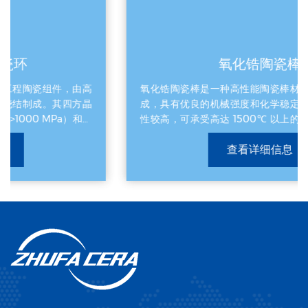
氧化铝与氮化铝陶瓷隔离环 应用场景 800V高压快充大功率充
电枪、新能源汽车电控逆变器、大功率IGBT/SiC功率半导体模
块内部。 技术深度与痛点 随着充电功率向360kW甚至兆瓦级
演进，充电枪和电控系统面临严重的“绝缘距离紧凑化”与“高热
流密度散热”的双重矛盾。空间狭小处极易发生局部放电（局部
氧化锆陶瓷棒
电弧击穿）。氮化铝或高纯氧化铝（99.9% Al2O3）陶瓷隔离
环打破了传统材料“绝缘则不导热，导热则不绝缘”的魔咒。氮化
氧化锆陶瓷棒是一种高性能陶瓷棒材，主要由氧化锆制
铝的热导率可达普通氧化铝的5~10倍（接近铝合金），能够在
成，具有优良的机械强度和化学稳定性。其硬度和耐磨
毫秒级内将功率模块产生的高热量导出，同时抵御上万伏的高
性较高，可承受高达 1500℃ 以上的温度环境，同时保
压电击穿，充当高压系统的“安全护城河”。 结语 高精度陶瓷结
构件绝非简单的“代工小配件”，而是代表了新能源高端装备向极
持耐腐蚀性，适用于多种苛刻的工业应用。作为单件产
限工况、极高纯净度、极高功率密度演进的核心物质基础。谁
查看详细信息
品，它常用于精密工程领域，如机械传动部件、高温传
能从底层材料配方、微观组织结构设计，到超精密加工工艺上
感器或刀具核心元件，能够提供可靠的性能保障和较长
实现全链路突破，谁就真正掌握了新能源高端产业链的最高话
的使用寿命。此外，氧化锆陶瓷棒还具备良好的生物相
语权。
容性和绝缘性能，因此在医疗及电子行业中也得到广泛
应用。它可有效降低摩擦损耗、提升设备效率，适合作
为可植入医疗器械的支撑结构或电子器件的绝缘基材。
该陶瓷棒在设计上优化了材料致密度和表面光洁度，确
保在单件使用时能够满足高精度要求，同时降低维护成
本，为用户带来显著的实际价值。