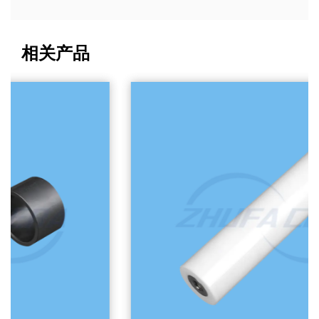
塞
的“相变增韧”机理，断裂韧性和抗弯强度远超普通陶瓷。它不仅
度
硬度高、耐磨损，更具备天然的不粘胶特性（在涂布极片裁切
m
时不会因静电或胶水残留导致粘连），彻底避免了金属异物污
相关产品
磨
染，将治具寿命延长10~20倍，保障微米级叠片良率。 碳化硅
与氧化铝陶瓷喷嘴 应用场景 锂电池浆料微量精密涂布头、隔
件
膜陶瓷涂层喷头、燃料电池水管理系统、光伏制绒及酸碱清洗
行
喷淋。 技术深度与痛点 锂电池浆料（含有大量硬质陶瓷颗粒如
合
活性物质、三氧化二铝等）和强酸碱清洗液具有极强的冲刷磨
况
损性和化学腐蚀性。金属喷嘴在高速流体冲刷下，孔径会在短
来
时间内被磨大、变形，导致涂布厚度不均（出现“厚边”或“条纹
缺陷”）。反应烧结或烧结碳化硅喷嘴莫氏硬度极高（仅次于金
须
刚石和碳化硼），耐强酸强碱，能够在长期高速冲刷下保持孔
裂
，
径尺寸的绝对稳定，是保障电池一致性和光伏电池片转换效率
寿
测
的核心保障。 氮化硅陶瓷滚珠与轴套 应用场景 新能源汽车高
度
速驱动电机辅助轴承、高温光伏单晶硅拉晶炉传动轴、极端环
参
境化工泵。 技术深度与痛点 在新能源汽车800V高压架构下，
电机常处于高频PWM（脉宽调制）变频控制中，轴端容易产生
高频轴电压。传统钢制轴承在电流通过时会产生电火花，导致
润滑脂失效和滚道表面出现“电蚀坑”（微坑、搓板状磨损），最
终抱死失效。氮化硅全瓷或混杂轴承滚珠具备优异的绝缘性
能，能彻底阻断轴电流；同时其密度仅为轴承钢的40%，热膨
胀系数小，在高速运转（转速可超20000 rpm）和无润滑或干
摩擦的极端温区下，展现出极低的摩擦因数和抗热震性。 高纯