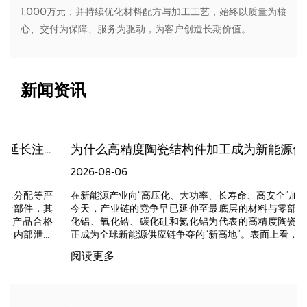
1,000万元，并持续优化材料配方与加工工艺，始终以质量为核
心、交付为保障、服务为驱动，为客户创造长期价值。
新闻资讯
差延长注液泵使用寿命？
为什么高精度陶瓷结构件加工成为新能源供应链争夺的新高地？
2026-08-06
严
在新能源产业向“高压化、大功率、长寿命、高安全”加速演进的
其
今天，产业链的竞争早已延伸至最底层的材料与零部件。以氧
格
化铝、氧化锆、碳化硅和氮化铝为代表的高精度陶瓷结构件，
漏
正成为全球新能源供应链争夺的“新高地”。表面上看，它们大多
硬
是集成在庞大设备中的“小零件”。但在极端工况下，正是这
阅读更多
科
些“小而精”的部件，直接决定了整个新能源核心装备的效率、安
。
全性和良率。 一、为什么能成为新能源争夺的新高地？ 宏观来
流
看，新能源制造装备与核心部件正面临新的极限挑战，传统金
配
属和高分子材料已触及性能天花板。 极端工况下的性能降维：