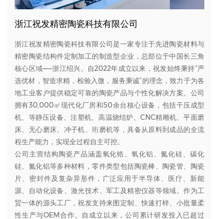
浙江祝发精密陶瓷科技有限公司
浙江祝发精密陶瓷科技有限公司是一家专注于先进陶瓷材料与
精密陶瓷结构件定制加工的制造型企业，总部位于中国长三角
核心区域——浙江绍兴。自2022年成立以来，祝发始终秉持“严
选优材，智造求精，检验入微，服务秉诚”的理念，致力于为各
地工业客户提供稳定可靠的陶瓷产品与个性化解决方案。公司
拥有30,000㎡现代化厂房和50余台核心设备，包括干压成型
机、等静压设备、注塑机、高温烧结炉、CNC精雕机、平面磨
床、无心磨床、冲子机、珩磨机等，具备从原料到成品的全流
程生产能力，实现全过程自主可控。
公司主营结构陶瓷产品涵盖氧化锆、氧化铝、氮化硅、碳化
硅、氮化铝等多种材料，零件类型包括陶瓷棒、陶瓷管、陶瓷
片、密封件及复杂异形件，广泛应用于半导体、医疗、新能
源、自动化设备、激光技术、军工及精密仪器等领域。作为工
贸一体的源头工厂，祝发支持来图定制、快速打样、小批量柔
性生产与OEM合作。自成立以来，公司累计研发投入已超过