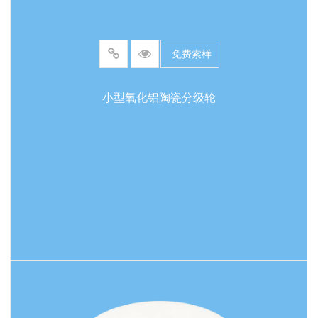
具有抗热震性能，适用于高温炉、发动机零部件等
场景。化学惰性：耐酸、碱、熔融金属腐蚀（除氟
免费索样
化氢和热浓氢氧化钠外），适用于化学反应器、泵
体密封等强腐蚀环境。电绝缘性能：高电阻率和低
小型氧化铝陶瓷分级轮
介电常数，使其成为电子设备封装的理想基板材
料，确保信号传输稳定性。生物相容性：高纯度氧
化铝陶瓷可用于人工关节和牙科植入物，无毒且与
人体组织兼容。 应用领域电子行业：作为集成电路
基板、高压绝缘体和LED散热器，提供绝缘支持和
散热功能。机械工程：用于轴承、密封件、阀门等
高磨损部件，减少设备停机维护时间。医疗领域：
制造人工关节头和牙科植入物，降低骨溶解风险，
阅读更多
提升植入物的耐用性。能源和化工行业：作为高温
炉衬和化学泵机械密封，抗腐蚀介质侵蚀。 性能优