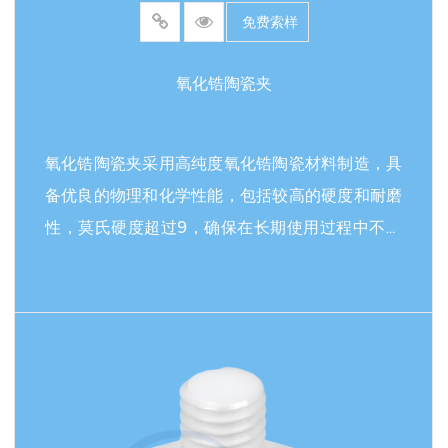
其轻量结构和长期可靠性有助于降低运营成本，提
免费索样
高系统精度，并确保在严苛环境下的安全运行，为
工程师和设计师提供了灵活的解决方案来应对复杂
氧化锆陶瓷夹
的技术挑战。
氧化锆陶瓷夹采用高纯度氧化锆陶瓷材料制造，具
备优良的物理和化学性能，包括较高的硬度和耐磨
性，莫氏硬度超过9，确保在长期使用过程中不会
变形或磨损。该材料具有不错的化学惰性，能够抵
抗强酸、强碱和有机溶剂的腐蚀，避免在操作过程
中引入杂质或发生化学反应。此外，其全陶瓷结构
阅读更多
提供了较好的绝缘性能，完全隔离电流，防止静电
放电（ESD）风险，且具有生物相容性，不会引起
过敏或组织排斥，适用于无菌环境。表面光滑且易