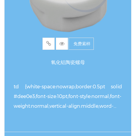
在食品包装机械中，其无毒无污染特性符合FDA认
证标准；在激光加工设备中，低吸光率（＜0.1%）
可避免热变形对光路的影响。产品维护仅需常规清
洁，无需润滑处理，使用寿命较金属部件延长5-8
免费索样
倍。
氧化铝陶瓷螺母
td {white-space:nowrap;border:0.5pt solid
#dee0e3;font-size:10pt;font-style:normal;font-
weight:normal;vertical-align:middle;word-
break:normal;word-wrap:normal;} 参数项目 技
术指标 品牌名称 祝发陶瓷 (ZHUFA CERA) 最小起
订量 10 件 主要材质 高纯度氧化铝 (Al₂O₃) 连续工