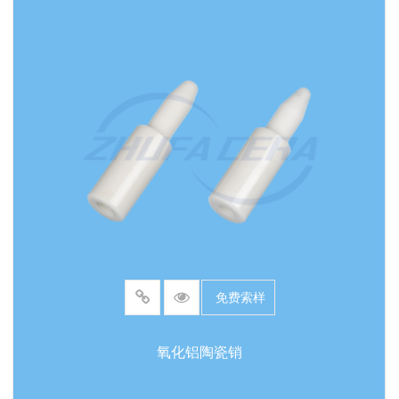
阅读更多
作温度 最高可达 1600 ℃ (空气环境) 材料熔点 ＞
2050 ℃ 热膨胀系数 ≈ 8×10⁻⁶/K 介电强度 ＞ 15
kV/mm 磁性特征 完全无磁性 加工规格 内螺纹精
密成型 / 支持定制规格 应用行业 半导体制造、真空
设备、医疗器械、高温炉窑
免费索样
氧化铝陶瓷销