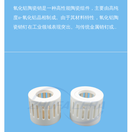
氧化铝陶瓷销是一种高性能陶瓷组件，主要由高纯
度α-氧化铝晶相制成。由于其材料特性，氧化铝陶
瓷销钉在工业领域表现突出。与传统金属销钉或塑
料销相比，氧化铝陶瓷销在硬度、高温耐受性、抗
腐蚀性和绝缘性能方面表现优良。其洛氏硬度达到
HRA80-90，仅次于钻石，耐磨性是锰钢的266
阅读更多
倍，是高铬铸铁的171.5倍。同时，它可以在
1600℃的高温下长期稳定工作，并具有不错的电
绝缘性能（电阻率>10¹⁴Ω·cm）。这些特性使其成
为在高温、腐蚀和磨损等恶劣工作条件下，替代金
属部件的理想选择。 核心特点超硬耐磨：氧化铝陶
瓷销钉的硬度远超金属材料，能够有效抗磨损，并
显著延长设备的使用寿命。耐高温和热稳定性：熔
点高达2050℃，低热膨胀系数（8-9×10⁻⁶/℃），