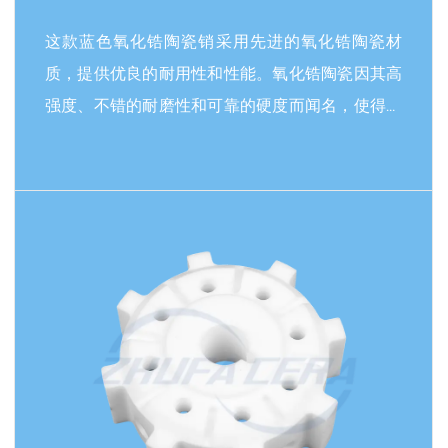
这款蓝色氧化锆陶瓷销采用先进的氧化锆陶瓷材
质，提供优良的耐用性和性能。氧化锆陶瓷因其高
强度、不错的耐磨性和可靠的硬度而闻名，使得它
比许多金属或传统陶瓷更为坚固。这种固有的韧性
使得销钉能够承受严苛的机械应力、恶劣环境以及
与腐蚀性物质的接触而不会退化。其固有的稳定性
阅读更多
还确保了较小的摩擦力和在长时间使用中的稳定性
能。除了功能特性外，这款氧化锆陶瓷销还具有特
殊的蓝色外观。这种鲜艳的颜色不仅为组件或应用
提供了明显的视觉识别，同时也为现代工业美学增
添了一份魅力。蓝色通常是氧化锆材质的固有特
征，通过特定工艺实现，确保色彩持久不褪。将高
性能陶瓷工程与美的视觉效果相结合，使其成为精