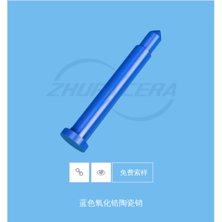
免费索样
蓝色氧化锆陶瓷销