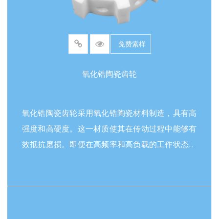
密应用中的可靠且易于识别的组件。
免费索样
氧化锆陶瓷齿轮
氧化锆陶瓷齿轮采用氧化锆陶瓷材料制造，具有高
强度和高硬度。这一材质使其在传动过程中能够有
效抵抗磨损。即便在高频率和高负载的工作状态下
长时间运行，仍能保持稳定的结构形态，显著延长
使用寿命。同时，它具有不错的耐腐蚀性，面对酸
碱等化学介质的侵蚀时不容易退化。其优良的耐高
阅读更多
温性能使其能够在高温环境下保持正常的传动功