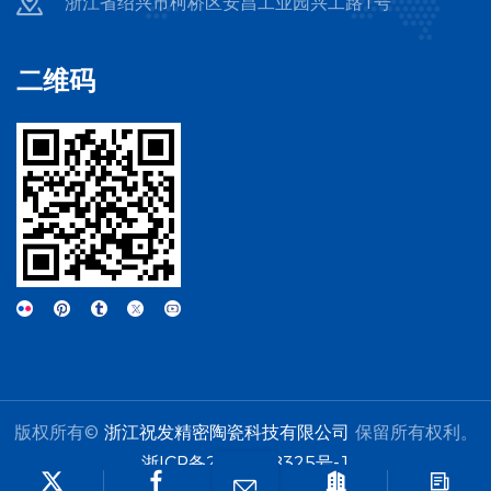
浙江省绍兴市柯桥区安昌工业园兴工路1号
件：陶瓷转子泵定子与转子、精密涂布刮刀、浆料输送管道内衬、
高速搅拌棒与分散盘、陶瓷阀体及喷嘴。 中段（辊压、分切与模切
区）极致的高精度、刚性与抗热震性 痛点剖析：辊压和分切工序要
二维码
求极高的尺寸稳定性和平整度，高速运转下的微小温升热变形或磨
损，都会导致极片尺寸超差、掉粉或毛刺过大。 • 核心材料：氧化锆
或碳化硅陶瓷。 • 典型零件：陶瓷微型导向辊、压延辊、精密定位
销、分切/模切复合刀具组件、极片边缘限位块。 后段（封装、化
成、热压及固态电池产线）耐高温、绝缘与抗化学侵蚀 痛点剖析：
在电芯热压、高温化成以及全固态电池的高温烧结、热压复合工艺
中，常规材质易发生软化或与电解质发生化学反应。 • 核心材料：氮
化硅或氮化铝陶瓷。 • 典型零件：全固态电池/干法电极高温热压模
具、绝缘隔热板、电池封装定位夹具、高温烧结舟皿、真空吸附陶
瓷吸盘。 产线区段 核心特种陶瓷材质 典型非标定制零件 前段 （制
浆/涂布） 氧化铝 / 氧化锆 转子泵定子/转子、精密刮刀、管道内
衬、阀体喷嘴 中段 （辊压/模切） 氧化锆 / 碳化硅 精密压延辊、导
向轮、定位销、分切复合刀具组件 后段 （封装/固态） 氮化硅 / 氮
化铝 高温热压模具、绝缘隔热板、烧结舟皿、真空吸盘 三、特种陶
瓷非标定制的核心优势 面对锂电智造向“高精尖”发展的趋势，特种
陶瓷非标定制的价值远不止于简单的零部件替换，而是涵盖材料配
方、结构设计与精密加工的系统化工程。 精准匹配复杂的工艺几何
版权所有©
浙江祝发精密陶瓷科技有限公司
保留所有权利。
结构 突破标准件的规格限制，根据不同设备的内部空间与受力特
点，提供从概念图纸设计到精密数控加工、激光打孔、超精研磨的
浙ICP备2025168325号-1
一站式解决方案，实现与现有产线的无缝嵌入。 按需调配与优化材