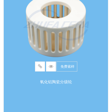
势轻质：密度仅为钢的半数（3.8-4.0 g/cm³），
减少设备负荷。环保合规：无重金属污染，符合
RoHS标准。定制加工：通过精密成型（如干压和
注塑成型）可制作复杂形状，满足多样化需求。
免费索样
氧化铝陶瓷分级轮