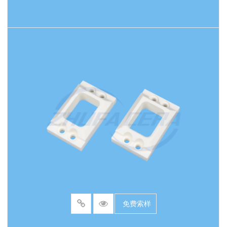
大多数金属更强的抗压强度。它表现出优良的耐化
学腐蚀能力，能够耐受强酸、强碱和有机溶剂的侵
蚀，确保在高度腐蚀环境中保持结构完整性和功
阅读更多
能。此外，氧化锆陶瓷本身具有电绝缘性、非磁
性，并且具有优良的生物兼容性。此氧化锆陶瓷六
角螺钉具有标准的六角接口，可使用常规工具进行
方便的安装和拆卸。其材料特性使其成为要求苛刻
的应用中的理想解决方案，特别适用于半导体制
造、高纯度化学处理系统、医疗诊断设备、食品加
工机械、强磁场环境以及高温操作等行业。它有效
消除了金属离子污染、电偶腐蚀和磁干扰的风险，
同时在高温下保持机械强度和尺寸稳定性。该螺钉
提供了一个可靠、持久的紧固解决方案，适用于需
免费索样
要超高纯度、高耐腐蚀性、电绝缘性和优越热稳定