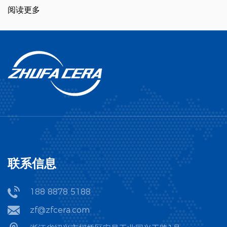
质已经很难完全契合各家电池厂与设备商个性化、复杂化的工艺需
阅读更多
求。特种陶瓷非标定制正从幕后走向台前，成为锂电产线升级、突
破效率与寿命核心瓶颈的关键支撑力量。 一、锂电产线升级与“非
标”需求 随着电池材料体系（如超高镍、硅碳负极、新型固态电解质
等）的快速迭代，以及制造工艺向微米级精度和高清洁度迈进，锂
电产线对耐磨损、高绝缘、耐高温以及抗化学腐蚀的材料特性提出
了近乎苛刻的要求。在这一演进过程中，传统的替代方案暴露出明
显的局限性以下三方面。 传统金属材质（如工具钢、硬质合金）：
在面对高硬度浆料时磨损极快，更严重的是金属微粒脱落会引入磁
性异物（金属杂质），直接导致电芯微短路，埋下严重的安全隐
患。 工程塑料材质（如PEEK、尼龙）：在重载辊压或高速分切工
位极易发生蠕变、软化或永久性形变，且耐温与耐磨上限低，根本
无法保障微米级的尺寸精度。 通用标准化陶瓷部件：市面现货批发
的标准件往往存在“尺寸凑合、安装勉强”的适配痛点，且无法针对特
定工位的抗冲击、高导热或极致耐磨需求进行针对性优化。 正因如
此，依托“材料特性优化 + 柔性非标设计”的特种陶瓷非标定制，成为
破解锂电产线痛点的必然选择。 二、产线各环节的“对症下药” 在锂
联系信息
电产线的复杂工况中，并非所有陶瓷都适用。根据具体的工艺流程
与工位诉求，工业界应用最广、最具代表性的特种陶瓷材料及其典
型定制零件主要包括以下三方面。 前段（制浆、输送与涂布区）极
188 8878 5188
端环境下的耐磨、绝缘与零金属污染 痛点剖析：正负极浆料在高速
搅拌、管道输送、精密涂布等过程中，含有强磨损性颗粒（如磷酸
zf@zfcera.com
铁锂、高镍三元材料），对金属部件冲刷极快，且极易引入金属异
物。 • 核心材料：高纯度氧化铝与高强度增韧氧化锆陶瓷。 • 典型零