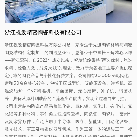
浙江祝发精密陶瓷科技有限公司
浙江祝发精密陶瓷科技有限公司是一家专注于先进陶瓷材料与精密
陶瓷结构件定制加工的制造型企业，总部位于中国长三角核心区域
——浙江绍兴。自2022年成立以来，祝发始终秉持“严选优材，智造
求精，检验入微，服务秉诚”的理念，致力于为各地工业客户提供稳
定可靠的陶瓷产品与个性化解决方案。公司拥有30,000㎡现代化厂
房和50余台核心设备，包括干压成型机、等静压设备、注塑机、高
温烧结炉、CNC精雕机、平面磨床、无心磨床、冲子机、珩磨机
等，具备从原料到成品的全流程生产能力，实现全过程自主可控。
公司主营结构陶瓷产品涵盖氧化锆、氧化铝、氮化硅、碳化硅、氮
化铝等多种材料，零件类型包括陶瓷棒、陶瓷管、陶瓷片、密封件
及复杂异形件，广泛应用于半导体、医疗、新能源、自动化设备、
激光技术、军工及精密仪器等领域。作为工贸一体的源头工厂，祝
发支持来图定制、快速打样、小批量柔性生产与OEM合作。自成立