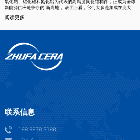
氧化锆、碳化硅和氮化铝为代表的高精度陶瓷结构件，正成为全球
新能源供应链争夺的“新高地”。表面上看，它们大多是集成在庞大设
备中的“小零件”。但在极端工况下，正是这些“小而精”的部件，直接
阅读更多
决定了整个新能源核心装备的效率、安全性和良率。 一、为什么能
成为新能源争夺的新高地？ 宏观来看，新能源制造装备与核心部件
正面临新的极限挑战，传统金属和高分子材料已触及性能天花板。
极端工况下的性能降维：新能源汽车800V高压快充平台、光伏逆变
器以及氢能燃料电池中，系统工作电压、瞬时电流和温度大幅飙
升。传统工程塑料在高温下易发生蠕变和绝缘失效，金属则面临热
膨胀失配与电击穿风险。而先进陶瓷凭借其高体积电阻率、高介电
强度和优异的热稳定性，实现了从“可用”到“可靠”的跨越。 微观纯净
度的生死线（异物控制）：在锂电池制造中，正负极浆料和隔膜对
金属杂质（如Fe、Cu、Ni等微量金属离子或粉尘）极其敏感。微米
级的金属异物在电池内部会刺穿隔膜引发微短路，轻则自放电，重
则导致热失控（起火自燃）。用先进陶瓷替代金属接触件，是消除
电池全生命周期安全隐患的根本路径。 “卡脖子”的制造与加工壁
垒：先进陶瓷的底层逻辑是“材料配方-粉体造粒-成型烧结-超精密加
工”的全链条技术。由于陶瓷“硬而脆”，其最终的尺寸精度（常需达
到亚微米级）往往需要通过金刚石砂轮超精密磨削、激光打孔、超
联系信息
声波复合加工来实现。加工难度大、良率低、设备投资高，导致高
端陶瓷核心部件长期被海外巨头（如日本京瓷、CoorsTek等）把
持。供应链自主化与国产替代，使其成为各大巨头和资本布局的战
188 8878 5188
略高地。 二、重塑新能源供应链的“关键陶瓷小零件” 在锂电池生
产、光伏装备、新能源汽车电驱及高压快充系统中，以下几类关键