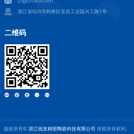
zf@zfcera.com
的微小陶瓷零件，正是上述宏观价值的微观缩影。 氧化锆陶瓷定位
销与限位块 应用场景 锂电池极片高速模切、叠片机对齐、封装焊接
浙江省绍兴市柯桥区安昌工业园兴工路1号
定位治具。 技术深度与痛点 传统金属销在极片高速冲压和反复摩擦
下，极易产生微小金属毛刺与粉尘，并因磨损导致定位精度漂移
（引发叠片错位）。增韧氧化锆陶瓷利用其独特的“相变增韧”机理，
二维码
断裂韧性和抗弯强度远超普通陶瓷。它不仅硬度高、耐磨损，更具
备天然的不粘胶特性（在涂布极片裁切时不会因静电或胶水残留导
致粘连），彻底避免了金属异物污染，将治具寿命延长10~20倍，
保障微米级叠片良率。 碳化硅与氧化铝陶瓷喷嘴 应用场景 锂电池
浆料微量精密涂布头、隔膜陶瓷涂层喷头、燃料电池水管理系统、
光伏制绒及酸碱清洗喷淋。 技术深度与痛点 锂电池浆料（含有大量
硬质陶瓷颗粒如活性物质、三氧化二铝等）和强酸碱清洗液具有极
强的冲刷磨损性和化学腐蚀性。金属喷嘴在高速流体冲刷下，孔径
会在短时间内被磨大、变形，导致涂布厚度不均（出现“厚边”或“条
纹缺陷”）。反应烧结或烧结碳化硅喷嘴莫氏硬度极高（仅次于金刚
石和碳化硼），耐强酸强碱，能够在长期高速冲刷下保持孔径尺寸
的绝对稳定，是保障电池一致性和光伏电池片转换效率的核心保
障。 氮化硅陶瓷滚珠与轴套 应用场景 新能源汽车高速驱动电机辅
助轴承、高温光伏单晶硅拉晶炉传动轴、极端环境化工泵。 技术深
度与痛点 在新能源汽车800V高压架构下，电机常处于高频
PWM（脉宽调制）变频控制中，轴端容易产生高频轴电压。传统钢
制轴承在电流通过时会产生电火花，导致润滑脂失效和滚道表面出
版权所有©
浙江祝发精密陶瓷科技有限公司
保留所有权利。
现“电蚀坑”（微坑、搓板状磨损），最终抱死失效。氮化硅全瓷或混