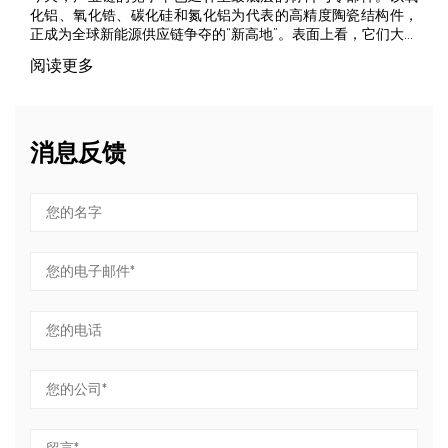
格
化铝、氧化锆、碳化硅和氮化铝为代表的高精度陶瓷结构件，
漏
正成为全球新能源供应链争夺的“新高地”。表面上看，它们大多
硬
是集成在庞大设备中的“小零件”。但在极端工况下，正是这
阅读更多
科
些“小而精”的部件，直接决定了整个新能源核心装备的效率、安
。
全性和良率。 一、为什么能成为新能源争夺的新高地？ 宏观来
流
看，新能源制造装备与核心部件正面临新的极限挑战，传统金
配
属和高分子材料已触及性能天花板。 极端工况下的性能降维：
消息反馈
技
新能源汽车800V高压快充平台、光伏逆变器以及氢能燃料电池
度
中，系统工作电压、瞬时电流和温度大幅飙升。传统工程塑料
，
在高温下易发生蠕变和绝缘失效，金属则面临热膨胀失配与电
，
击穿风险。而先进陶瓷凭借其高体积电阻率、高介电强度和优
局
异的热稳定性，实现了从“可用”到“可靠”的跨越。 微观纯净度的
，
生死线（异物控制）：在锂电池制造中，正负极浆料和隔膜对
间
金属杂质（如Fe、Cu、Ni等微量金属离子或粉尘）极其敏感。
隙
微米级的金属异物在电池内部会刺穿隔膜引发微短路，轻则自
放电，重则导致热失控（起火自燃）。用先进陶瓷替代金属接
，
触件，是消除电池全生命周期安全隐患的根本路径。 “卡脖
法
子”的制造与加工壁垒：先进陶瓷的底层逻辑是“材料配方-粉体
过
造粒-成型烧结-超精密加工”的全链条技术。由于陶瓷“硬而
脆”，其最终的尺寸精度（常需达到亚微米级）往往需要通过金
过
刚石砂轮超精密磨削、激光打孔、超声波复合加工来实现。加
力
工难度大、良率低、设备投资高，导致高端陶瓷核心部件长期
破
被海外巨头（如日本京瓷、CoorsTek等）把持。供应链自主化