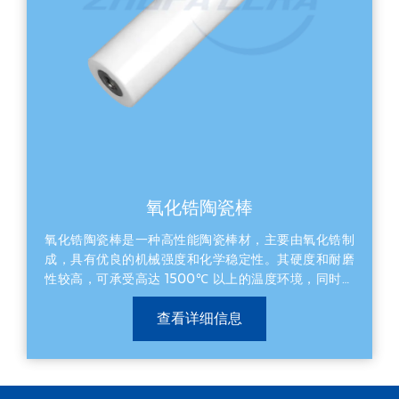
电机常处于高频PWM（脉宽调制）变频控制中，轴端容易产生
高频轴电压。传统钢制轴承在电流通过时会产生电火花，导致
润滑脂失效和滚道表面出现“电蚀坑”（微坑、搓板状磨损），最
终抱死失效。氮化硅全瓷或混杂轴承滚珠具备优异的绝缘性
能，能彻底阻断轴电流；同时其密度仅为轴承钢的40%，热膨
胀系数小，在高速运转（转速可超20000 rpm）和无润滑或干
摩擦的极端温区下，展现出极低的摩擦因数和抗热震性。 高纯
氧化铝与氮化铝陶瓷隔离环 应用场景 800V高压快充大功率充
电枪、新能源汽车电控逆变器、大功率IGBT/SiC功率半导体模
块内部。 技术深度与痛点 随着充电功率向360kW甚至兆瓦级
演进，充电枪和电控系统面临严重的“绝缘距离紧凑化”与“高热
流密度散热”的双重矛盾。空间狭小处极易发生局部放电（局部
氧化锆陶瓷棒
电弧击穿）。氮化铝或高纯氧化铝（99.9% Al2O3）陶瓷隔离
环打破了传统材料“绝缘则不导热，导热则不绝缘”的魔咒。氮化
氧化锆陶瓷棒是一种高性能陶瓷棒材，主要由氧化锆制
铝的热导率可达普通氧化铝的5~10倍（接近铝合金），能够在
成，具有优良的机械强度和化学稳定性。其硬度和耐磨
毫秒级内将功率模块产生的高热量导出，同时抵御上万伏的高
性较高，可承受高达 1500℃ 以上的温度环境，同时保
压电击穿，充当高压系统的“安全护城河”。 结语 高精度陶瓷结
构件绝非简单的“代工小配件”，而是代表了新能源高端装备向极
持耐腐蚀性，适用于多种苛刻的工业应用。作为单件产
限工况、极高纯净度、极高功率密度演进的核心物质基础。谁
查看详细信息
品，它常用于精密工程领域，如机械传动部件、高温传
能从底层材料配方、微观组织结构设计，到超精密加工工艺上
感器或刀具核心元件，能够提供可靠的性能保障和较长
实现全链路突破，谁就真正掌握了新能源高端产业链的最高话
的使用寿命。此外，氧化锆陶瓷棒还具备良好的生物相
语权。
容性和绝缘性能，因此在医疗及电子行业中也得到广泛
应用。它可有效降低摩擦损耗、提升设备效率，适合作