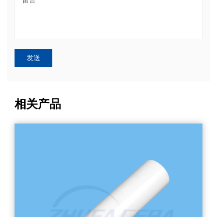
与国产替代，使其成为各大巨头和资本布局的战略高地。 二、
加
重塑新能源供应链的“关键陶瓷小零件” 在锂电池生产、光伏装
备、新能源汽车电驱及高压快充系统中，以下几类关键的微小
陶瓷零件，正是上述宏观价值的微观缩影。 氧化锆陶瓷定位销
刻
精
与限位块 应用场景 锂电池极片高速模切、叠片机对齐、封装
柱
焊接定位治具。 技术深度与痛点 传统金属销在极片高速冲压和
柱
反复摩擦下，极易产生微小金属毛刺与粉尘，并因磨损导致定
死
位精度漂移（引发叠片错位）。增韧氧化锆陶瓷利用其独特
塞
的“相变增韧”机理，断裂韧性和抗弯强度远超普通陶瓷。它不仅
度
硬度高、耐磨损，更具备天然的不粘胶特性（在涂布极片裁切
m
时不会因静电或胶水残留导致粘连），彻底避免了金属异物污
相关产品
磨
染，将治具寿命延长10~20倍，保障微米级叠片良率。 碳化硅
与氧化铝陶瓷喷嘴 应用场景 锂电池浆料微量精密涂布头、隔
件
膜陶瓷涂层喷头、燃料电池水管理系统、光伏制绒及酸碱清洗
行
喷淋。 技术深度与痛点 锂电池浆料（含有大量硬质陶瓷颗粒如
合金)
活性物质、三氧化二铝等）和强酸碱清洗液具有极强的冲刷磨
况
损性和化学腐蚀性。金属喷嘴在高速流体冲刷下，孔径会在短
来
时间内被磨大、变形，导致涂布厚度不均（出现“厚边”或“条纹
御
缺陷”）。反应烧结或烧结碳化硅喷嘴莫氏硬度极高（仅次于金
须
刚石和碳化硼），耐强酸强碱，能够在长期高速冲刷下保持孔
裂。 
，
径尺寸的绝对稳定，是保障电池一致性和光伏电池片转换效率
寿命 
测
的核心保障。 氮化硅陶瓷滚珠与轴套 应用场景 新能源汽车高
度
速驱动电机辅助轴承、高温光伏单晶硅拉晶炉传动轴、极端环
参
境化工泵。 技术深度与痛点 在新能源汽车800V高压架构下，